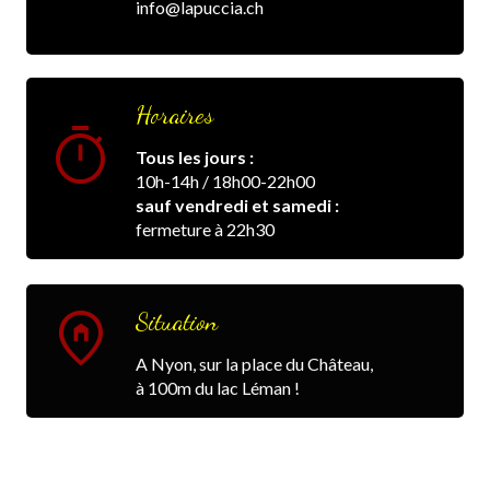
info@lapuccia.ch
Horaires
timer
Tous les jours :
10h-14h / 18h00-22h00
sauf vendredi et samedi :
fermeture à 22h30
home_pin
Situation
A Nyon, sur la place du Château,
à 100m du lac Léman !